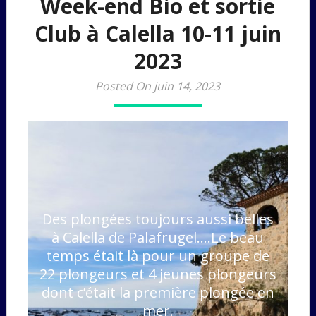
Week-end Bio et sortie
Club à Calella 10-11 juin
2023
Posted On juin 14, 2023
Des plongées toujours aussi belles
à Calella de Palafrugel….Le beau
temps était là pour un groupe de
22 plongeurs et 4 jeunes plongeurs
dont c’était la première plongée en
mer.